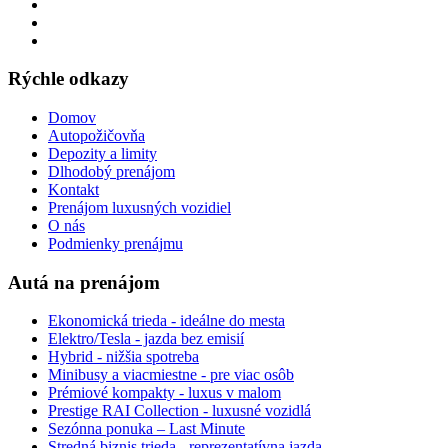
Rýchle odkazy
Domov
Autopožičovňa
Depozity a limity
Dlhodobý prenájom
Kontakt
Prenájom luxusných vozidiel
O nás
Podmienky prenájmu
Autá na prenájom
Ekonomická trieda - ideálne do mesta
Elektro/Tesla - jazda bez emisií
Hybrid - nižšia spotreba
Minibusy a viacmiestne - pre viac osôb
Prémiové kompakty - luxus v malom
Prestige RAI Collection - luxusné vozidlá
Sezónna ponuka – Last Minute
Stredná biznis trieda - reprezentatívna jazda