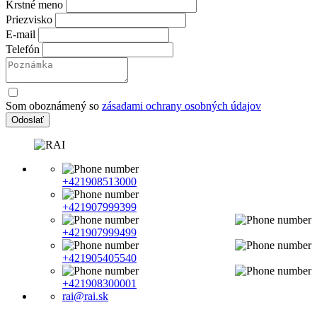
Krstné meno
Priezvisko
E-mail
Telefón
Som oboznámený so
zásadami ochrany osobných údajov
Odoslať
+421908513000
+421907999399
+421907999499
+421905405540
+421908300001
rai@rai.sk