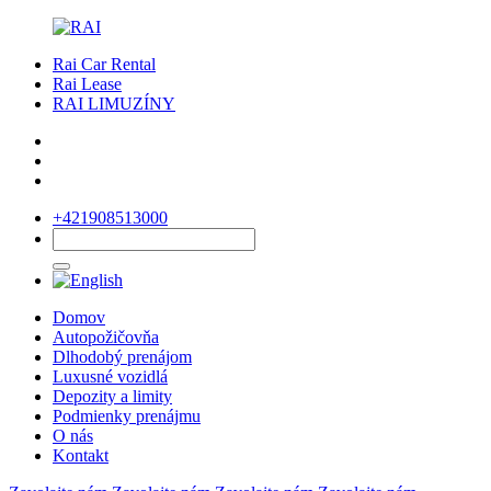
Rai Car Rental
Rai Lease
RAI LIMUZÍNY
+421908513000
Domov
Autopožičovňa
Dlhodobý prenájom
Luxusné vozidlá
Depozity a limity
Podmienky prenájmu
O nás
Kontakt