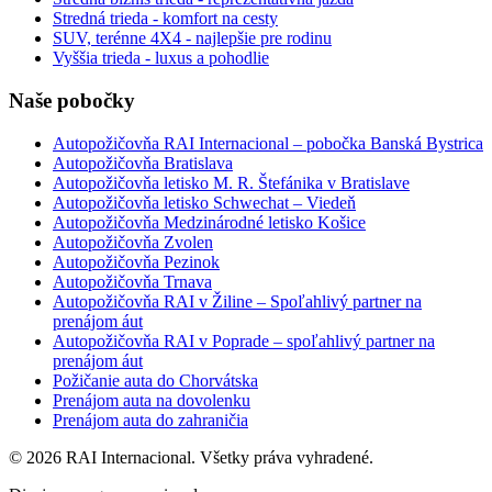
Stredná trieda - komfort na cesty
SUV, terénne 4X4 - najlepšie pre rodinu
Vyššia trieda - luxus a pohodlie
Naše pobočky
Autopožičovňa RAI Internacional – pobočka Banská Bystrica
Autopožičovňa Bratislava
Autopožičovňa letisko M. R. Štefánika v Bratislave
Autopožičovňa letisko Schwechat – Viedeň
Autopožičovňa Medzinárodné letisko Košice
Autopožičovňa Zvolen
Autopožičovňa Pezinok
Autopožičovňa Trnava
Autopožičovňa RAI v Žiline – Spoľahlivý partner na
prenájom áut
Autopožičovňa RAI v Poprade – spoľahlivý partner na
prenájom áut
Požičanie auta do Chorvátska
Prenájom auta na dovolenku
Prenájom auta do zahraničia
© 2026 RAI Internacional. Všetky práva vyhradené.