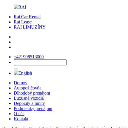
Rai Car Rental
Rai Lease
RAI LIMUZÍNY
+421908513000
Domov
Autopožičovňa
Dlhodobý prenájom
Luxusné vozidlá
Depozity a limity
Podmienky prenájmu
O nás
Kontakt