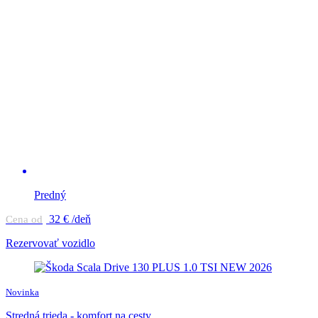
Predný
32
€ /deň
Cena od
Rezervovať vozidlo
Novinka
Stredná trieda - komfort na cesty