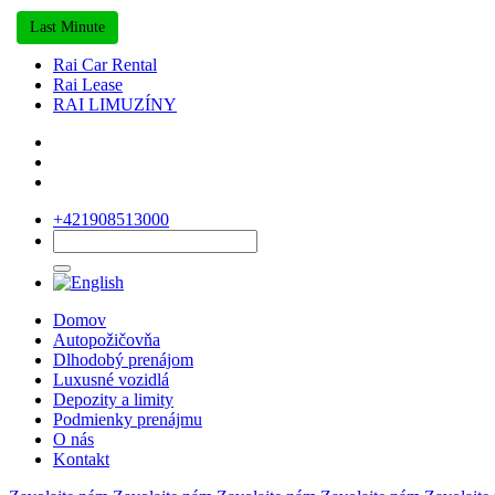
Last Minute
Rai Car Rental
Rai Lease
RAI LIMUZÍNY
+421908513000
Domov
Autopožičovňa
Dlhodobý prenájom
Luxusné vozidlá
Depozity a limity
Podmienky prenájmu
O nás
Kontakt