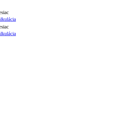
siac
lkulácia
siac
lkulácia