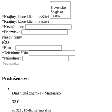
*Krajiny, ktoré klient navštívi
*Krajiny, ktoré klient navštívi
*Krstné meno
*Priezvisko
Názov firmy
IČO
*E-mail
*Telefónne číslo
*Národnosť
Príslušenstvo
Diaľničná známka - Maďarsko
32
€
od 32€ , 10-dňová / mesačná