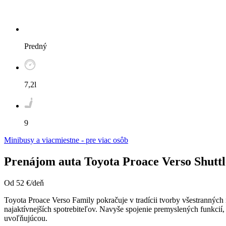
Predný
7,2l
9
Minibusy a viacmiestne - pre viac osôb
Prenájom auta Toyota Proace Verso Shutt
Od
52
€/deň
Toyota Proace Verso Family pokračuje v tradícii tvorby všestranných 
najaktívnejších spotrebiteľov. Navyše spojenie premyslených funkcií,
uvoľňujúcou.