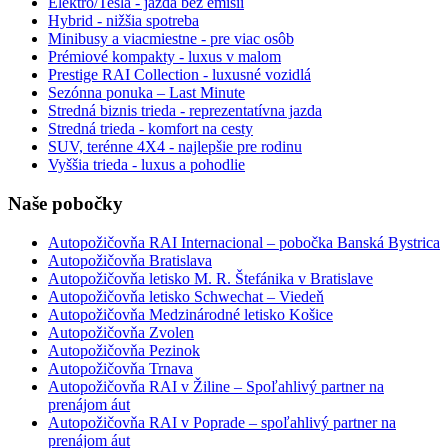
Elektro/Tesla - jazda bez emisií
Hybrid - nižšia spotreba
Minibusy a viacmiestne - pre viac osôb
Prémiové kompakty - luxus v malom
Prestige RAI Collection - luxusné vozidlá
Sezónna ponuka – Last Minute
Stredná biznis trieda - reprezentatívna jazda
Stredná trieda - komfort na cesty
SUV, terénne 4X4 - najlepšie pre rodinu
Vyššia trieda - luxus a pohodlie
Naše pobočky
Autopožičovňa RAI Internacional – pobočka Banská Bystrica
Autopožičovňa Bratislava
Autopožičovňa letisko M. R. Štefánika v Bratislave
Autopožičovňa letisko Schwechat – Viedeň
Autopožičovňa Medzinárodné letisko Košice
Autopožičovňa Zvolen
Autopožičovňa Pezinok
Autopožičovňa Trnava
Autopožičovňa RAI v Žiline – Spoľahlivý partner na
prenájom áut
Autopožičovňa RAI v Poprade – spoľahlivý partner na
prenájom áut