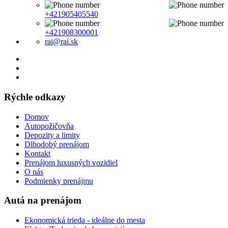
+421905405540
+421908300001
rai@rai.sk
Rýchle odkazy
Domov
Autopožičovňa
Depozity a limity
Dlhodobý prenájom
Kontakt
Prenájom luxusných vozidiel
O nás
Podmienky prenájmu
Autá na prenájom
Ekonomická trieda - ideálne do mesta