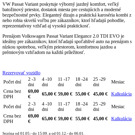
VW Passat Variant poskytuje výborný jazdný komfort, veľký
batožinový priestor, dostatok miesta pre cestujúcich a moderné
bezpečnostné prvky. Elegantný dizajn a praktická karoséria kombi z
neho robia skvelú voľbu pre zákazníkov, ktorí hľadajú pohodlie,
reprezentatívny vzhľad aj vysokú praktickosť.
Prenájom Volkswagen Passat Variant Elegance 2.0 TDI EVO je
ideálny pre zákazníkov, ktorí hľadajú spoľahlivé auto na prenájom s
nízkou spotrebou, veľkým priestorom, komfortnou jazdou a
prémiovým vzhľadom na každú príležitosť.
Rezervovať vozidlo
2 -3
4 -10
11 -17
18 -24
25 -29
Počet dní
Mesiac
dni
dni
dni
dni
dni
Cena bez
69,00
65,00 €
59,00 €
55,00 €
45,00 €
Kalkulácia
DPH
€
2 -3
4 -10
11 -17
18 -24
25 -29
Počet dní
Mesiac
dni
dni
dni
dni
dni
Cena bez
69,00
65,00 €
59,00 €
55,00 €
45,00 €
Kalkulácia
DPH
€
Sezóna od 01.05.- do 15.09. a od 01.12.- do 06.01.