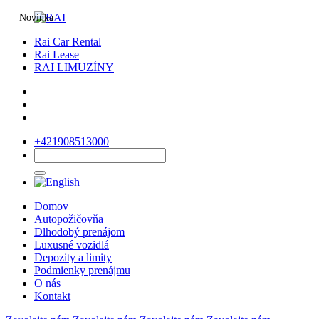
Novinka
Rai Car Rental
Rai Lease
RAI LIMUZÍNY
+421908513000
Domov
Autopožičovňa
Dlhodobý prenájom
Luxusné vozidlá
Depozity a limity
Podmienky prenájmu
O nás
Kontakt