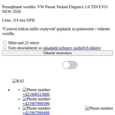
Prenajímané vozidlo:
VW Passat Variant Elegance 2.0 TDI EVO
NEW 2026
Cena :
0
€
bez DPH
*Cenovú reláciu môže ovplyvniť poplatok za pristavenie / vrátenie
vozidla
Mám nad 21 rokov
Som oboznámený so
zásadami ochrany osobných údajov
Odoslať rezerváciu
Ceny s DPH
+421908513000
+421907999399
+421907999499